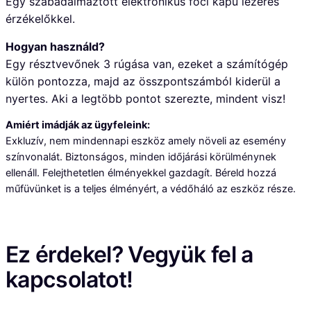
Egy szabadalmaztott elektronikus foci kapu lézeres
érzékelőkkel.
Hogyan használd?
Egy résztvevőnek 3 rúgása van, ezeket a számítógép
külön pontozza, majd az összpontszámból kiderül a
nyertes. Aki a legtöbb pontot szerezte, mindent visz!
Amiért imádják az ügyfeleink:
Exkluzív, nem mindennapi eszköz amely növeli az esemény
színvonalát. Biztonságos, minden időjárási körülménynek
ellenáll. Felejthetetlen élményekkel gazdagít. Béreld hozzá
műfüvünket is a teljes élményért, a védőháló az eszköz része.
Ez érdekel? Vegyük fel a
kapcsolatot!