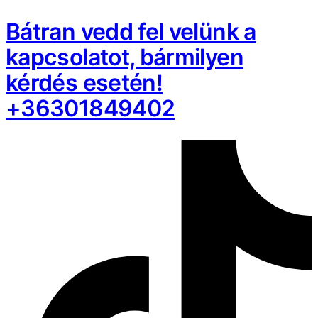
Bátran vedd fel velünk a
kapcsolatot, bármilyen
kérdés esetén!
+36301849402