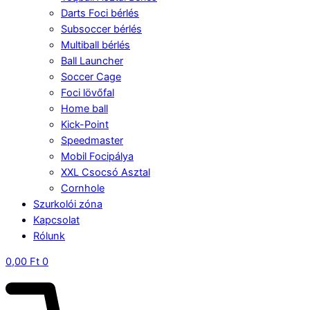
Darts Foci bérlés
Subsoccer bérlés
Multiball bérlés
Ball Launcher
Soccer Cage
Foci lövőfal
Home ball
Kick-Point
Speedmaster
Mobil Focipálya
XXL Csocsó Asztal
Cornhole
Szurkolói zóna
Kapcsolat
Rólunk
0,00
Ft
0