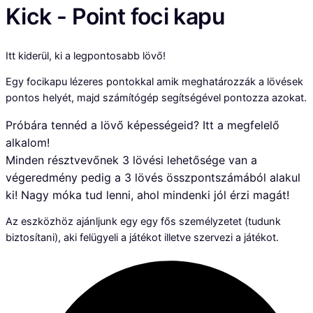
Kick - Point foci kapu
Itt kiderül, ki a legpontosabb lövő!
Egy focikapu lézeres pontokkal amik meghatározzák a lövések
pontos helyét, majd számítógép segítségével pontozza azokat.
Próbára tennéd a lövő képességeid? Itt a megfelelő
alkalom!
Minden résztvevőnek 3 lövési lehetősége van a
végeredmény pedig a 3 lövés összpontszámából alakul
ki! Nagy móka tud lenni, ahol mindenki jól érzi magát!
Az eszközhöz ajánljunk egy egy fős személyzetet (tudunk
biztosítani), aki felügyeli a játékot illetve szervezi a játékot.