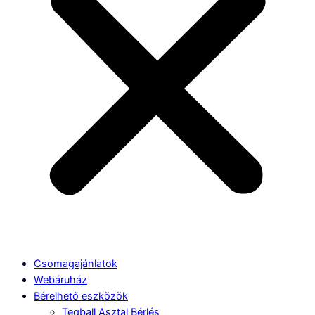
Csomagajánlatok
Webáruház
Bérelhető eszközök
Teqball Asztal Bérlés