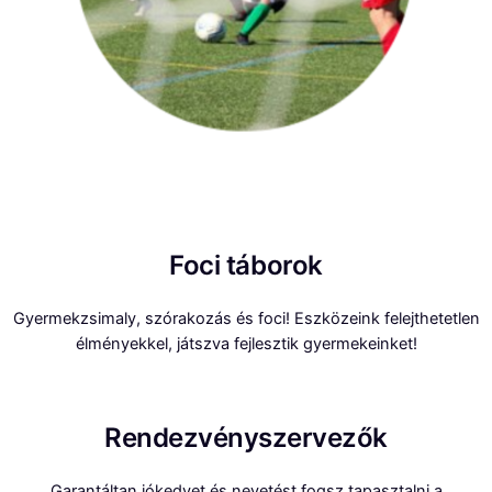
Foci táborok
Gyermekzsimaly, szórakozás és foci! Eszközeink felejthetetlen
élményekkel, játszva fejlesztik gyermekeinket!
Rendezvényszervezők
Garantáltan jókedvet és nevetést fogsz tapasztalni a