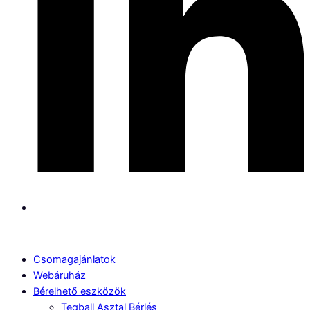
Csomagajánlatok
Webáruház
Bérelhető eszközök
Teqball Asztal Bérlés