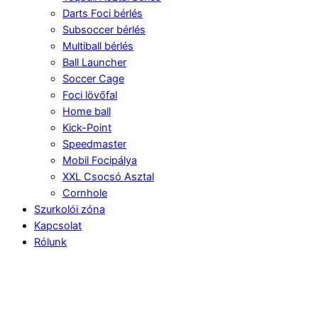
Darts Foci bérlés
Subsoccer bérlés
Multiball bérlés
Ball Launcher
Soccer Cage
Foci lövőfal
Home ball
Kick-Point
Speedmaster
Mobil Focipálya
XXL Csocsó Asztal
Cornhole
Szurkolói zóna
Kapcsolat
Rólunk